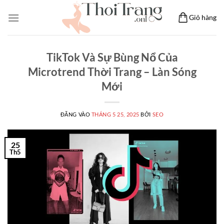
Bỏ
Giỏ hàng
qua
nội
dung
TikTok Và Sự Bùng Nổ Của
Microtrend Thời Trang – Làn Sóng
Mới
ĐĂNG VÀO
THÁNG 5 25, 2025
BỞI
SEO
25
Th5