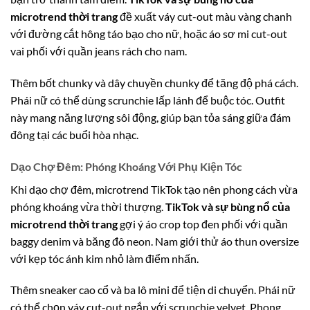
microtrend thời trang
đề xuất váy cut-out màu vàng chanh
với đường cắt hông táo bạo cho nữ, hoặc áo sơ mi cut-out
vai phối với quần jeans rách cho nam.
Thêm bốt chunky và dây chuyền chunky để tăng độ phá cách.
Phái nữ có thể dùng scrunchie lấp lánh để buộc tóc. Outfit
này mang năng lượng sôi động, giúp bạn tỏa sáng giữa đám
đông tại các buổi hòa nhạc.
Dạo Chợ Đêm: Phóng Khoáng Với Phụ Kiện Tóc
Khi dạo chợ đêm, microtrend TikTok tạo nên phong cách vừa
phóng khoáng vừa thời thượng.
TikTok và sự bùng nổ của
microtrend thời trang
gợi ý áo crop top đen phối với quần
baggy denim và băng đô neon. Nam giới thử áo thun oversize
với kẹp tóc ánh kim nhỏ làm điểm nhấn.
Thêm sneaker cao cổ và ba lô mini để tiện di chuyển. Phái nữ
có thể chọn váy cut-out ngắn với scrunchie velvet. Phong