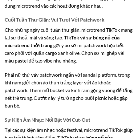
dụng microtrend vào các hoạt động khác nhau.
Cuối Tuần Thư Giãn: Vui Tươi Với Patchwork
Cho những ngày cuối tuần thư giãn, microtrend TikTok mang
lại sự thoải mái và sáng tạo.
TikTok và sự bùng nổ của
microtrend thời trang
gợi ý áo sơ mi patchwork họa tiết
caro phối với quần cargo xanh olive. Chọn sơ mi ghép vải
màu pastel để tạo vibe nhẹ nhàng.
Phái nữ thử váy patchwork ngắn với sandal platform, trong
khi nam giới chọn áo thun trắng layer với áo khoác
patchwork. Thêm mũ bucket và kính râm gọng vuông để tăng
nét trẻ trung. Outfit này lý tưởng cho buổi picnic hoặc gặp
bạn bè.
Sự Kiện Âm Nhạc: Nổi Bật Với Cut-Out
Tại các sự kiện âm nhạc hoặc festival, microtrend TikTok giúp
bạn trở thành tâm điểm.
TikTok và sự bùng nổ của