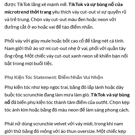
được TikTok lăng xê mạnh mẽ.
TikTok và sự bùng nổ của
microtrend thời trang
yêu thích váy cut-out vì sự quyến rũ
và trẻ trung. Chọn váy cut-out màu đen hoặc neon với
đường cắt ở eo hoặc vai để tạo điểm nhấn.
Phối váy với giày mule hoặc bốt cao cổ để tăng nét cá tính.
Nam giới thử áo sơ mi cut-out nhẹ ở vai, phối với quần tây
ống rộng. Một chiếc váy cut-out xanh neon sẽ khiến bạn nổi
bật trong mọi buổi tiệc.
Phụ Kiện Tóc Statement: Điểm Nhấn Vui Nhộn
Phụ kiện tóc như kẹp ngọc trai, băng đô lấp lánh hoặc dây
buộc tóc scrunchie đang làm mưa làm gió.
TikTok và sự bùng
nổ
đã biến phụ kiện tóc thành tâm điểm của outfit. Chọn kẹp
tóc ánh kim hoặc băng đô màu neon để làm sáng phong cách.
Phái nữ dùng scrunchie velvet với váy midi, trong khi nam
giới thử băng đô mỏng với áo thun oversize. Một chiếc kẹp