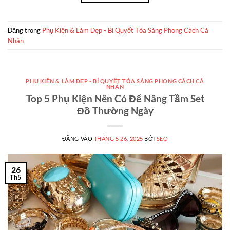
Đăng trong
Phụ Kiện & Làm Đẹp - Bí Quyết Tỏa Sáng Phong Cách Cá
Nhân
PHỤ KIỆN & LÀM ĐẸP - BÍ QUYẾT TỎA SÁNG PHONG CÁCH CÁ
NHÂN
Top 5 Phụ Kiện Nên Có Để Nâng Tầm Set
Đồ Thường Ngày
ĐĂNG VÀO
THÁNG 5 26, 2025
BỞI
SEO
26
Th5