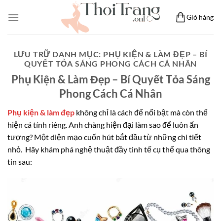
Bỏ
Giỏ hàng
qua
nội
dung
LƯU TRỮ DANH MỤC:
PHỤ KIỆN & LÀM ĐẸP – BÍ
QUYẾT TỎA SÁNG PHONG CÁCH CÁ NHÂN
Phụ Kiện & Làm Đẹp – Bí Quyết Tỏa Sáng
Phong Cách Cá Nhân
Phụ kiện & làm đẹp
không chỉ là cách để nổi bật mà còn thể
hiện cá tính riêng. Anh chàng hiện đại làm sao để luôn ấn
tượng? Một diện mạo cuốn hút bắt đầu từ những chi tiết
nhỏ. Hãy khám phá nghệ thuật đầy tinh tế cụ thể qua thông
tin sau: