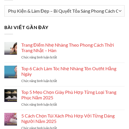
Danh
mục
BÀI VIẾT GẦN ĐÂY
Trang Điểm Nhẹ Nhàng Theo Phong Cách Thời
Trang Nhật – Hàn
Chức năng bình luận bị tắt
ở
Trang
Điểm
Top 6 Cách Làm Tóc Nhẹ Nhàng Tôn Outfit Hằng
Nhẹ
Ngày
Nhàng
Chức năng bình luận bị tắt
ở
Theo
Top
Phong
6
Top 5 Mẹo Chọn Giày Phù Hợp Từng Loại Trang
Cách
Cách
Thời
Phục Năm 2025
Làm
Trang
Chức năng bình luận bị tắt
ở
Tóc
Nhật
Top
Nhẹ
–
5
5 Cách Chọn Túi Xách Phù Hợp Với Từng Dáng
Nhàng
Hàn
Mẹo
Tôn
Người Năm 2025
Chọn
Outfit
Chức năng bình luận bị tắt
ở
Giày