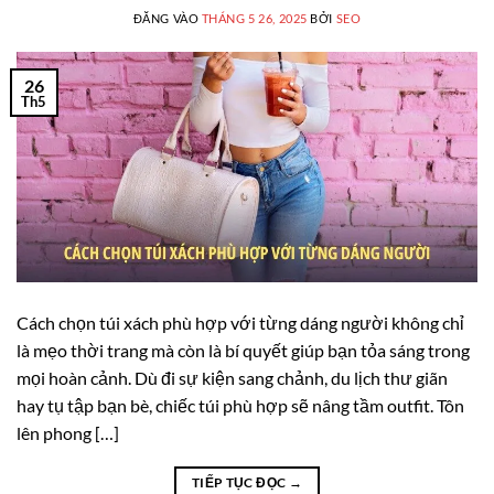
ĐĂNG VÀO
THÁNG 5 26, 2025
BỞI
SEO
26
Th5
Cách chọn túi xách phù hợp với từng dáng người không chỉ
là mẹo thời trang mà còn là bí quyết giúp bạn tỏa sáng trong
mọi hoàn cảnh. Dù đi sự kiện sang chảnh, du lịch thư giãn
hay tụ tập bạn bè, chiếc túi phù hợp sẽ nâng tầm outfit. Tôn
lên phong […]
TIẾP TỤC ĐỌC
→