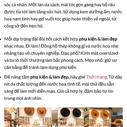
sóc cá nhân. Một làn da sạch, mái tóc gọn gàng hay bộ râu
được tỉa tót làm tăng sức hút. Sử dụng kem dưỡng ẩm, nước
hoa nam tính hay gel vuốt tóc giúp hoàn thiện vẻ ngoài, từ
công sở đến hẹn hò.
Mỗi dịp trọng đại đòi hỏi cách kết hợp
phụ kiện & làm đẹp
khác nhau. Đi làm? Đồng hồ thép không gỉ và nước hoa nhẹ
nhàng tạo vẻ chuyên nghiệp. Dạo phố? Kính mát oversized
và ba lô thời thượng làm bật phong cách. Mẹo nhỏ: giữ sự
cân bằng để tránh lạm dụng phụ kiện.
Để nâng tầm
phụ kiện & làm đẹp
, hãy ghé
Thời trang
. Từ dây
nịt da chất lượng đến nước hoa tinh tế, mọi thứ đều sẵn
sàng để làm mới diện mạo. Giá cả hợp lý, đảm bảo tự tin
trong mọi ánh nhìn.