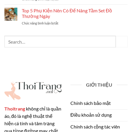
Hằng
5
Phù
Ngày
Cách
Top 5 Phụ Kiện Nên Có Để Nâng Tầm Set Đồ
Hợp
Chọn
Từng
Thường Ngày
Túi
Loại
Chức năng bình luận bị tắt
ở
Xách
Trang
Top
Phù
Phục
5
Hợp
Năm
Phụ
Với
2025
Kiện
Từng
Nên
Dáng
Có
Người
Để
Năm
Nâng
2025
Tầm
Set
Đồ
Thường
GIỚI THIỆU
Ngày
Chính sách bảo mật
Thoitrang
không chỉ là quần
Điều khoản sử dụng
áo, đó là nghệ thuật thể
hiện cá tính và tâm trạng
Chính sách cộng tác viên
qua từng đường may, chất