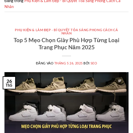
Đăng trong
Phụ Kiện & Làm Đẹp - Bí Quyết Tỏa Sáng Phong Cách Cá
Nhân
PHỤ KIỆN & LÀM ĐẸP - BÍ QUYẾT TỎA SÁNG PHONG CÁCH CÁ
NHÂN
Top 5 Mẹo Chọn Giày Phù Hợp Từng Loại
Trang Phục Năm 2025
ĐĂNG VÀO
THÁNG 5 26, 2025
BỞI
SEO
26
Th5