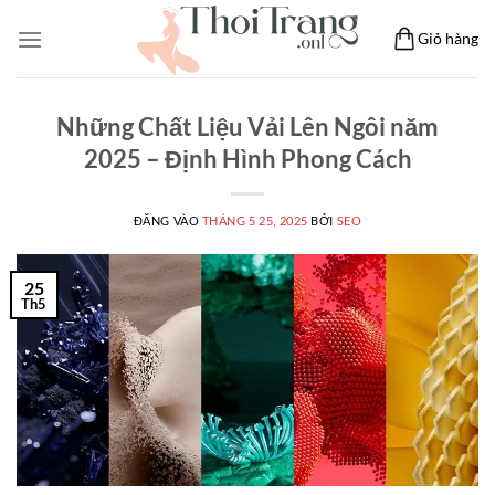
Bỏ
Giỏ hàng
qua
nội
dung
Những Chất Liệu Vải Lên Ngôi năm
2025 – Định Hình Phong Cách
ĐĂNG VÀO
THÁNG 5 25, 2025
BỞI
SEO
25
Th5