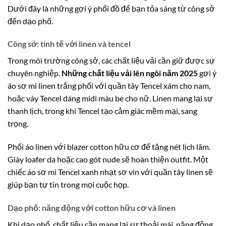
Dưới đây là những gợi ý phối đồ để bạn tỏa sáng từ công sở
đến dạo phố.
Công sở: tinh tế với linen và tencel
Trong môi trường công sở, các chất liệu vải cần giữ được sự
chuyên nghiệp.
Những chất liệu vải lên ngôi năm 2025
gợi ý
áo sơ mi linen trắng phối với quần tây Tencel xám cho nam,
hoặc váy Tencel dáng midi màu be cho nữ. Linen mang lại sự
thanh lịch, trong khi Tencel tạo cảm giác mềm mại, sang
trọng.
Phối áo linen với blazer cotton hữu cơ để tăng nét lịch lãm.
Giày loafer da hoặc cao gót nude sẽ hoàn thiện outfit. Một
chiếc áo sơ mi Tencel xanh nhạt sơ vin với quần tây linen sẽ
giúp bạn tự tin trong mọi cuộc họp.
Dạo phố: năng động với cotton hữu cơ và linen
Khi dạo phố, chất liệu cần mang lại sự thoải mái, năng động.