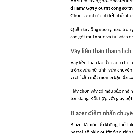
Áo sơ mi trắng hoặc pastel kế
đi làm? Gợi ý outfit công sở t
Chọn sơ mi có chi tiết nhỏ nh
Quần tây ống suông màu trung 
cao gót mũi nhọn và túi xách n
Váy liền thân thanh lịch,
Váy liền thân là cứu cánh cho
trông vừa nữ tính, vừa chuyên
vì chỉ cần một món là bạn đã có
Hãy chọn váy có màu sắc nhã n
tôn dáng. Kết hợp với giày bệt 
Blazer điểm nhấn chuyê
Blazer là món đồ không thể th
pastel, sẽ biến outfit đơn giản