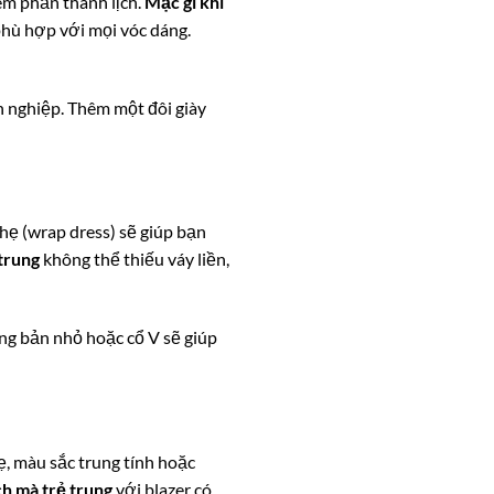
ém phần thanh lịch.
Mặc gì khi
 phù hợp với mọi vóc dáng.
n nghiệp. Thêm một đôi giày
hẹ (wrap dress) sẽ giúp bạn
 trung
không thể thiếu váy liền,
ng bản nhỏ hoặc cổ V sẽ giúp
, màu sắc trung tính hoặc
ch mà trẻ trung
với blazer có