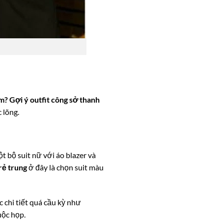
àm? Gợi ý outfit công sở thanh
 lõng.
t bộ suit nữ với áo blazer và
trẻ trung
ở đây là chọn suit màu
 chi tiết quá cầu kỳ như
uộc họp.