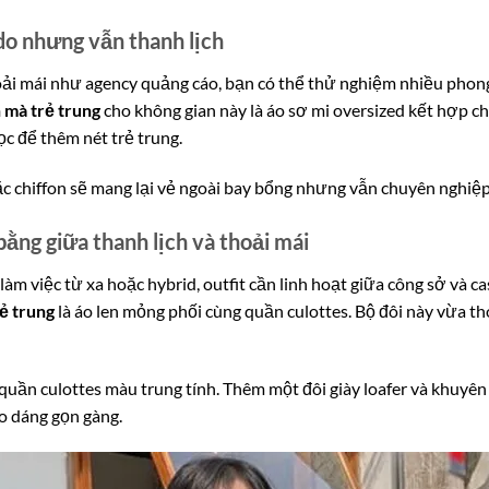
do nhưng vẫn thanh lịch
oải mái như agency quảng cáo, bạn có thể thử nghiệm nhiều phon
h mà trẻ trung
cho không gian này là áo sơ mi oversized kết hợp c
ọc để thêm nét trẻ trung.
ặc chiffon sẽ mang lại vẻ ngoài bay bổng nhưng vẫn chuyên nghiệp
bằng giữa thanh lịch và thoải mái
àm việc từ xa hoặc hybrid, outfit cần linh hoạt giữa công sở và ca
rẻ trung
là áo len mỏng phối cùng quần culottes. Bộ đôi này vừa tho
quần culottes màu trung tính. Thêm một đôi giày loafer và khuyên
o dáng gọn gàng.