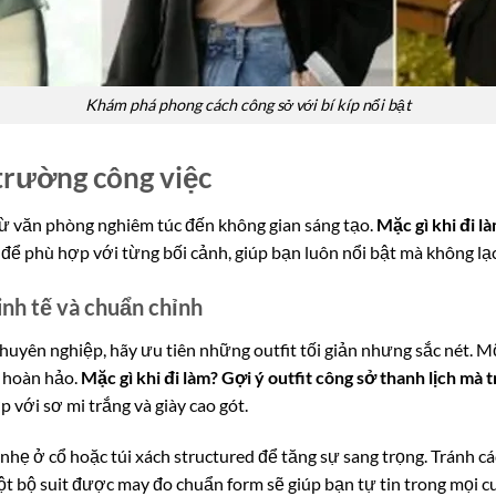
Khám phá phong cách công sở với bí kíp nổi bật
trường công việc
ừ văn phòng nghiêm túc đến không gian sáng tạo.
Mặc gì khi đi l
 để phù hợp với từng bối cảnh, giúp bạn luôn nổi bật mà không lạc
nh tế và chuẩn chỉnh
uyên nghiệp, hãy ưu tiên những outfit tối giản nhưng sắc nét. Mộ
n hoàn hảo.
Mặc gì khi đi làm? Gợi ý outfit công sở thanh lịch mà 
 với sơ mi trắng và giày cao gót.
hẹ ở cổ hoặc túi xách structured để tăng sự sang trọng. Tránh các
ột bộ suit được may đo chuẩn form sẽ giúp bạn tự tin trong mọi c