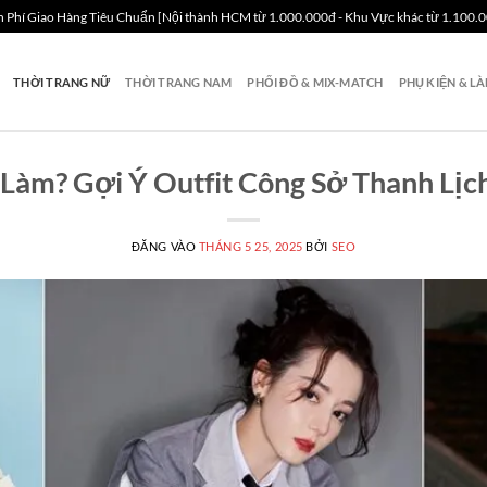
 Phí Giao Hàng Tiêu Chuẩn [Nội thành HCM từ 1.000.000đ - Khu Vực khác từ 1.100.
THỜI TRANG NỮ
THỜI TRANG NAM
PHỐI ĐỒ & MIX-MATCH
PHỤ KIỆN & L
 Làm? Gợi Ý Outfit Công Sở Thanh Lịc
ĐĂNG VÀO
THÁNG 5 25, 2025
BỞI
SEO