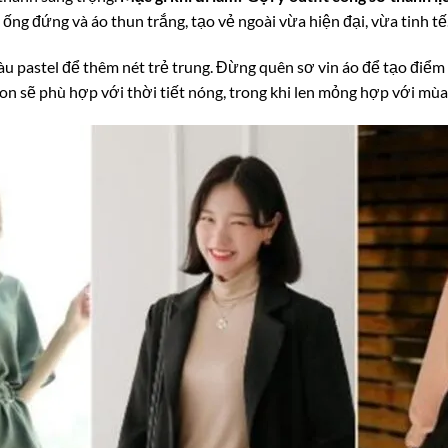
 ống đứng và áo thun trắng, tạo vẻ ngoài vừa hiện đại, vừa tinh tế
àu pastel để thêm nét trẻ trung. Đừng quên sơ vin áo để tạo điểm
tton sẽ phù hợp với thời tiết nóng, trong khi len mỏng hợp với mùa