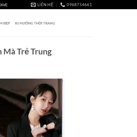
LIÊN HỆ
0968754661
000đ]
ÀM ĐẸP
XU HƯỚNG THỜI TRANG
h Mà Trẻ Trung