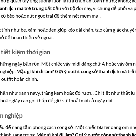
t hợp quần tây ống suông luôn là lựa chọn an toàn nhưng không k
hanh lịch mà trẻ trung
bắt đầu với bộ đôi này, vì chúng dễ phối và
ư cổ bèo hoặc nút ngọc trai để thêm nét mềm mại.
tính như be, xám hoặc đen giúp kéo dài chân, tạo cảm giác chuyê
hỏ để hoàn thiện vẻ ngoài.
 tiết kiệm thời gian
 những ngày bận rộn. Một chiếc váy midi dáng chữ A hoặc váy ôm n
 nghiệp.
Mặc gì khi đi làm? Gợi ý outfit công sở thanh lịch mà trẻ
 outfit hoàn chỉnh.
hặn như xanh navy, trắng kem hoặc đỏ rượu. Chi tiết như thắt lư
hoặc giày cao gót thấp để giữ sự thoải mái cả ngày dài.
n nghiệp
iếu để nâng tầm phong cách công sở. Một chiếc blazer dáng ôm nhẹ
 thành sang trọng.
Mặc gì khi đi làm? Gợi ý outfit công sở thanh lị