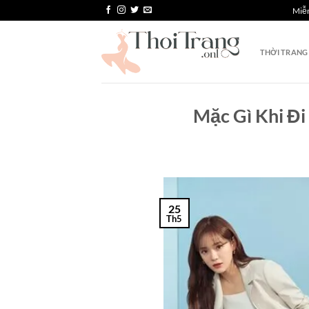
Bỏ
Miễn
qua
nội
THỜI TRANG
dung
Mặc Gì Khi Đi
25
Th5