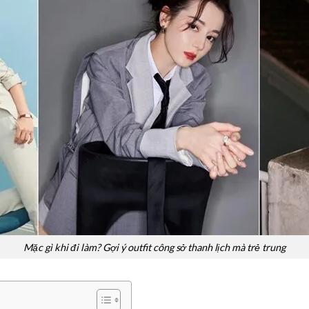
Mặc gì khi đi làm? Gợi ý outfit công sở thanh lịch mà trẻ trung